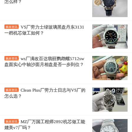
怎么样？
VS厂劳力士绿玻璃黑盘丹东3131
腕表资讯
一档机芯做工如何？
ws厂满改百达翡丽鹦鹉螺5712sw
腕表资讯
盘面实心中轴沙面月相盘是否一步到位？
Clean Plus厂劳力士日志与VS厂的
腕表资讯
怎么选？
MZ厂万国工程师2892机芯做工能
腕表资讯
媲美v7厂吗？