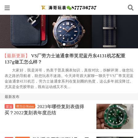
【最新更新】
VS厂劳力士迪通拿蒂芙尼蓝丹东4131机芯配重
137g做工怎么样？
大家好，我是涛哥，热衷于普及腕表知识，真假对比，拆解评测，做您玩
表之路的导航者，助您玩表不迷路。今天涛哥跟大家聊一聊关于VS厂蒂芙尼蓝
金迪通拿4131机芯，劳力士迪通拿系列在复刻圈的热度，这么多年就没降过。
尤其是金壳胶带款，既有运动感又不失...
最新发布
2023年哪些复刻表值得
劳力士/Rolex
置顶
买？2022复刻表年度总结