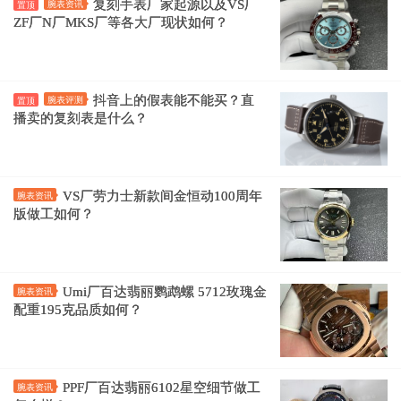
复刻手表厂家起源以及VS厂
腕表资讯
置顶
ZF厂N厂MKS厂等各大厂现状如何？
抖音上的假表能不能买？直
腕表评测
置顶
播卖的复刻表是什么？
VS厂劳力士新款间金恒动100周年
腕表资讯
版做工如何？
Umi厂百达翡丽鹦鹉螺 5712玫瑰金
腕表资讯
配重195克品质如何？
PPF厂百达翡丽6102星空细节做工
腕表资讯