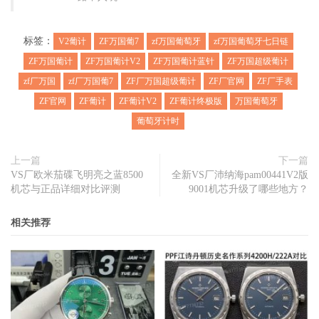
标签：
V2葡计
ZF万国葡7
zf万国葡萄牙
zf万国葡萄牙七日链
ZF万国葡计
ZF万国葡计V2
ZF万国葡计蓝针
ZF万国超级葡计
zf厂万国
zf厂万国葡7
ZF厂万国超级葡计
ZF厂官网
ZF厂手表
ZF官网
ZF葡计
ZF葡计V2
ZF葡计终极版
万国葡萄牙
葡萄牙计时
上一篇
下一篇
VS厂欧米茄碟飞明亮之蓝8500
全新VS厂沛纳海pam00441V2版
机芯与正品详细对比评测
9001机芯升级了哪些地方？
相关推荐