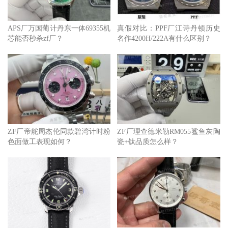
APS厂万国葡计丹东一体69355机
真假对比：PPF厂江诗丹顿历史
芯能否秒杀zf厂？
名作4200H/222A有什么区别？
ZF厂帝舵周杰伦同款碧湾计时粉
ZF厂理查德米勒RM055鲨鱼灰陶
色面做工表现如何？
瓷+钛品质怎么样？