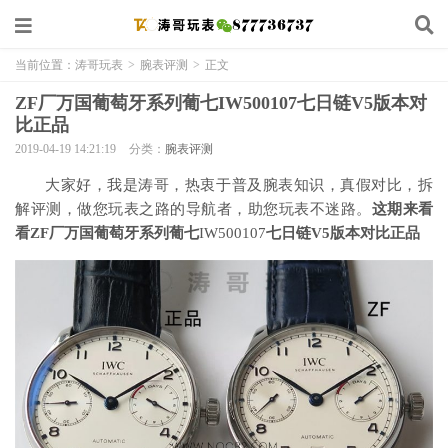
当前位置：
涛哥玩表
>
腕表评测
>
正文
ZF厂万国葡萄牙系列葡七IW500107七日链V5版本对
比正品
2019-04-19 14:21:19
分类：
腕表评测
大家好，我是涛哥，热衷于普及腕表知识，真假对比，拆
解评测，做您玩表之路的导航者，助您玩表不迷路。
这期来看
看ZF厂万国葡萄牙系列葡七
IW500107
七日链V5版本对比正品