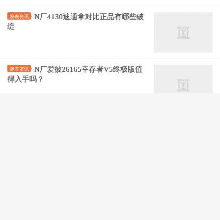
N厂4130迪通拿对比正品有哪些破
腕表资讯
绽
N厂爱彼26165幸存者V5终极版值
腕表资讯
得入手吗？
N厂4130劳力士冰蓝迪通拿中东迪
腕表资讯
拜限量版腕表评测
真假对比：N厂劳力士迪通拿4130
腕表评测
机芯巧克力配色会一眼假吗？