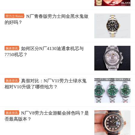
N厂青春版劳力士间金黑水鬼做
劳力士/Rolex
的好吗？
如何区分N厂4130迪通拿机芯与
腕表资讯
7750机芯？
真假对比：N厂V11劳力士绿水鬼
腕表资讯
相对V10升级了哪些地方？
N厂V8劳力士金游艇会掉色吗？是
腕表资讯
否最高版本？