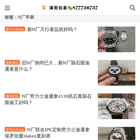
标签：N厂手表
新N厂天行者品质好吗？
劳力士/Rolex
旧N厂倒闭已久，新N厂陨石面迪
腕表资讯
通拿是什么？
N厂劳力士迪通拿4130机芯真陨石
腕表资讯
面做工好吗？
N厂联名IPK定制劳力士迪通拿
劳力士/Rolex
保罗纽曼blaken复刻表