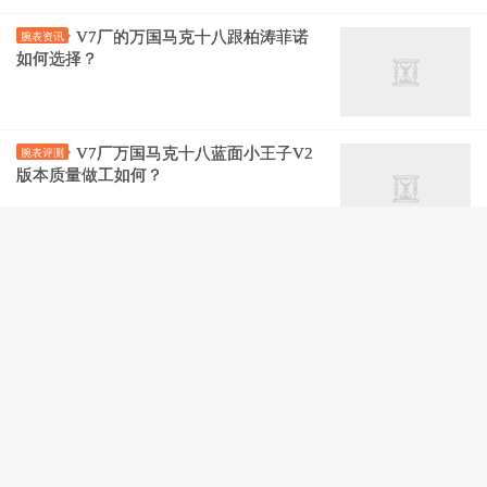
V7厂的万国马克十八跟柏涛菲诺
腕表资讯
如何选择？
V7厂万国马克十八蓝面小王子V2
腕表评测
版本质量做工如何？
解析V7厂万国柏涛菲诺复刻程度
腕表评测
如何？
V7百年灵航空计时1白面金圈
百年灵/breitling
U17326211G1P1