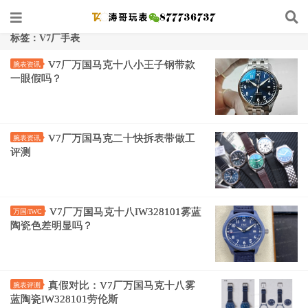
标签：V7厂手表
V7厂万国马克十八小王子钢带款
腕表资讯
一眼假吗？
V7厂万国马克二十快拆表带做工
腕表资讯
评测
V7厂万国马克十八IW328101雾蓝
万国/IWC
陶瓷色差明显吗？
真假对比：V7厂万国马克十八雾
腕表评测
蓝陶瓷IW328101劳伦斯