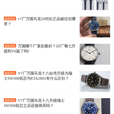
v7厂万国马克20对比正品破绽在哪
腕表资讯
里？
万国哪个厂复刻最好？ZF厂葡七升
腕表资讯
级到V6版了吗?
V7厂万国马克十八钛壳升级为瑞
腕表资讯
士SW300机芯与ETA2892有什么区别？
V7厂万国马克十八升级瑞士
腕表资讯
SW300机芯之后还值得买吗？