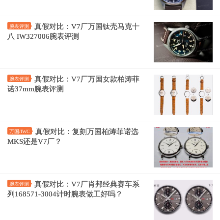
真假对比：V7厂万国钛壳马克十
腕表评测
八 IW327006腕表评测
真假对比：V7厂万国女款柏涛菲
腕表评测
诺37mm腕表评测
真假对比：复刻万国柏涛菲诺选
万国/IWC
MKS还是V7厂？
真假对比：V7厂肖邦经典赛车系
腕表评测
列168571-3004计时腕表做工好吗？