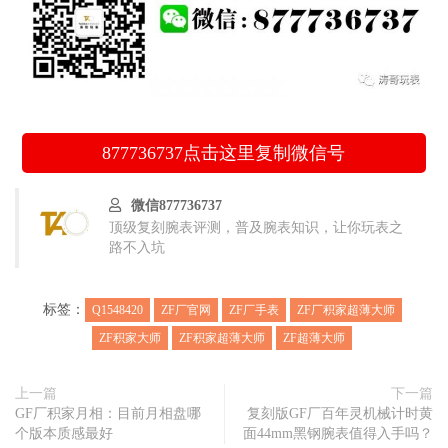
877736737
点击这里复制微信号
微信877736737
顶级复刻腕表评测，普及腕表知识，让你玩表之
路不入坑
标签：
Q1548420
ZF厂官网
ZF厂手表
ZF厂积家超薄大师
ZF积家大师
ZF积家超薄大师
ZF超薄大师
上一篇
下一篇
GF厂积家月相：目前月相盘哪
复刻版GF厂百年灵机械计时黄
个版本质感最好
面44mm黑钢腕表值得入手吗？