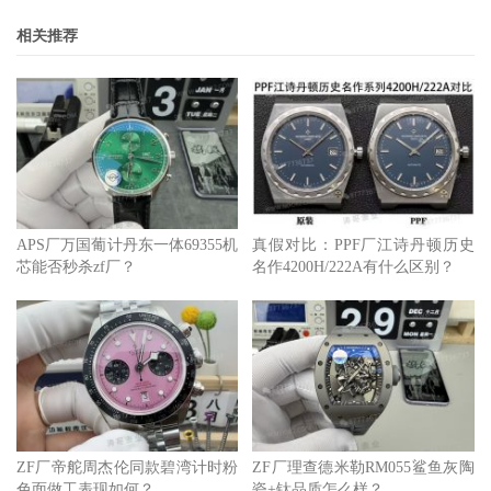
相关推荐
APS厂万国葡计丹东一体69355机
真假对比：PPF厂江诗丹顿历史
芯能否秒杀zf厂？
名作4200H/222A有什么区别？
ZF厂帝舵周杰伦同款碧湾计时粉
ZF厂理查德米勒RM055鲨鱼灰陶
色面做工表现如何？
瓷+钛品质怎么样？