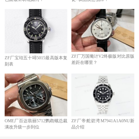
ZF厂万国葡计V2终极版对比原版
ZF厂宝珀五十噚5015最高版本复
差距在哪里？
刻表
OME厂百达翡丽5712鹦鹉螺总裁
ZF厂帝舵碧湾M7941A1A0NU新
满改升级一步到位
品介绍