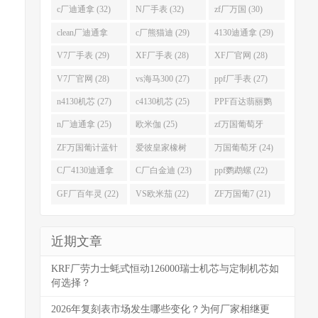
c厂迪通拿 (32)
N厂手表 (32)
zf厂万国 (30)
clean厂迪通拿
c厂熊猫迪 (29)
4130迪通拿 (29)
(30)
V7厂手表 (29)
XF厂手表 (28)
XF厂官网 (28)
V7厂官网 (28)
vs海马300 (27)
ppf厂手表 (27)
n4130机芯 (27)
c4130机芯 (25)
PPF百达翡丽鹦
鹉螺 (25)
n厂迪通拿 (25)
欧米伽 (25)
zf万国葡萄牙
(24)
ZF万国葡计蓝针
爱彼皇家橡树
万国葡萄牙 (24)
(24)
(24)
C厂4130迪通拿
C厂白金迪 (23)
ppf鹦鹉螺 (22)
(23)
GF厂百年灵 (22)
VS欧米茄 (22)
ZF万国葡7 (21)
近期文章
KRF厂劳力士蚝式恒动126000瑞士机芯与定制机芯如
何选择？
2026年复刻表市场发生哪些变化？为何厂家相继更