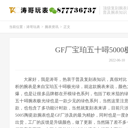
顶级复刻腕表
普及腕表知识
当前位置：
涛哥玩表
>
腕表资讯
>
正文
GF厂宝珀五十噚500
2022-06-10
大家好，我是涛哥，热衷于普及复刻表知识，真假对比
析的腕表是来自宝珀五十噚极光绿，就这款腕表来说，颜色
爆，也是让很多品牌都在开模绿色系列，包括了欧米茄的绿
五十噚腕表极光绿也是一款少见的绿色系列，当然这里注意一
款，也包含了多功能计时款，当然就复刻表来讲，目前只涉及
5005陶瓷款腕表也是GF厂涉及的最为精妙，同时也是一度
出货，工厂的反馈是升级颜色，做了更新，当然隔了差不多一