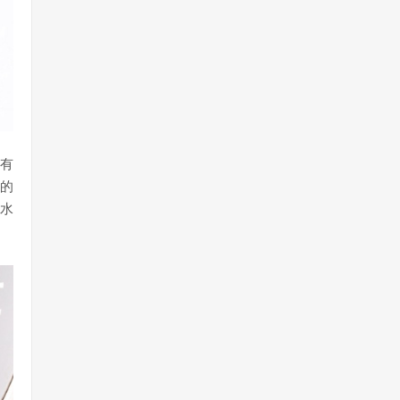
有
水的
水