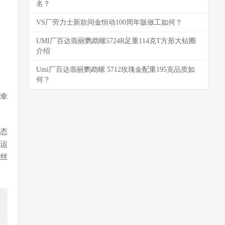
名？
VS厂劳力士新款间金恒动100周年版做工如何？
UMI厂百达翡丽鹦鹉螺5724R足重114克T方形大钻圈
介绍
Umi厂百达翡丽鹦鹉螺 5712玫瑰金配重195克品质如
何？
的幸
液态
中运
拉丝