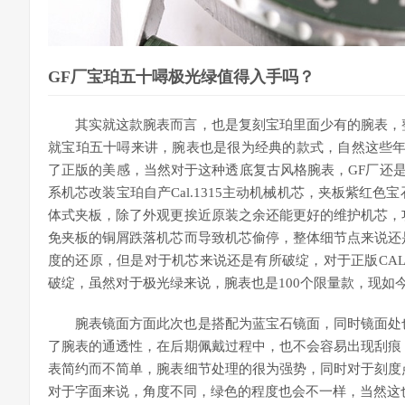
GF厂宝珀五十噚极光绿值得入手吗？
其实就这款腕表而言，也是复刻宝珀里面少有的腕表，
就宝珀五十噚来讲，腕表也是很为经典的款式，自然这些年
了正版的美感，当然对于这种透底复古风格腕表，GF厂还
系机芯改装宝珀自产Cal.1315主动机械机芯，夹板紫红
体式夹板，除了外观更挨近原装之余还能更好的维护机芯，
免夹板的铜屑跌落机芯而导致机芯偷停，整体细节点来说还
度的还原，但是对于机芯来说还是有所破绽，对于正版CAL
破绽，虽然对于极光绿来说，腕表也是100个限量款，现如
腕表镜面方面此次也是搭配为蓝宝石镜面，同时镜面处
了腕表的通透性，在后期佩戴过程中，也不会容易出现刮痕
表简约而不简单，腕表细节处理的很为强势，同时对于刻度
对于字面来说，角度不同，绿色的程度也会不一样，当然这