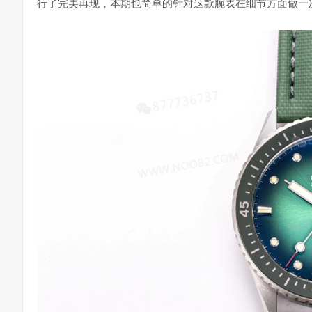
行了完美再现，本期也简单的针对这款腕表在细节方面做一