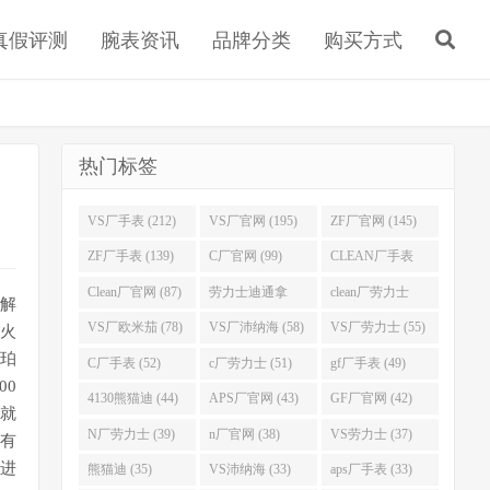
真假评测
腕表资讯
品牌分类
购买方式
热门标签
VS厂手表 (212)
VS厂官网 (195)
ZF厂官网 (145)
ZF厂手表 (139)
C厂官网 (99)
CLEAN厂手表
(90)
Clean厂官网 (87)
劳力士迪通拿
clean厂劳力士
解
(83)
(79)
VS厂欧米茄 (78)
VS厂沛纳海 (58)
VS厂劳力士 (55)
火
珀
C厂手表 (52)
c厂劳力士 (51)
gf厂手表 (49)
00
4130熊猫迪 (44)
APS厂官网 (43)
GF厂官网 (42)
然就
N厂劳力士 (39)
n厂官网 (38)
VS劳力士 (37)
没有
态进
熊猫迪 (35)
VS沛纳海 (33)
aps厂手表 (33)