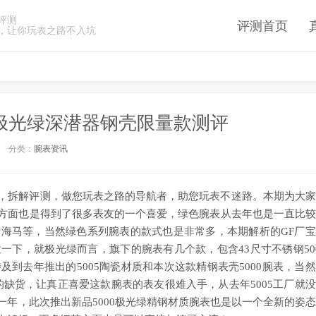
评测
评测首页
，让你玩表之路不入坑
0极光绿深潜器钢壳限量款测评
分类：
腕表资讯
，拆解评测，做您玩表之路的导航者，助您玩表不迷路。本期为大家
方面也是得到了很多表友的一个喜爱，绿色腕表从去年也是一直比较
海马等，当然绿色系列腕表的款式也是非常多，本期解析的GF厂宝
下，就极光绿而言，旗下的腕表有几个款，包含43尺寸不锈钢50
到去年推出的5005陶瓷材质和本次这款精钢表壳5000腕表，当
的缺货，让真正喜爱这款腕表的表友很难入手，从去年5005工厂就
年，此次推出新品5000极光绿精钢材质腕表也是以一个全新的姿