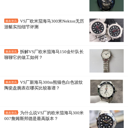
VS厂欧米茄海马300米Nekton无历
腕表资讯
游艇实拍细节评测
拆解VS厂欧米茄海马150金针队长
腕表资讯
聊聊它的做工如何？
VS厂新海马300m熊猫色白色波纹
腕表资讯
陶瓷盘腕表在哪买比较靠谱？
为什么说VS厂的欧米茄海马300米
腕表资讯
007詹姆斯邦德是最高版本？