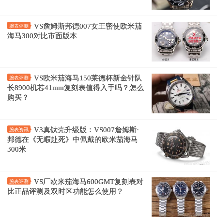
VS詹姆斯邦德007女王密使欧米茄
腕表评测
海马300对比市面版本
VS欧米茄海马150莱德杯新金针队
腕表评测
长8900机芯41mm复刻表值得入手吗？怎么
购买？
V3真钛壳升级版：VS007詹姆斯·
腕表资讯
邦德在《无暇赴死》中佩戴的欧米茄海马
300米
VS厂欧米茄海马600GMT复刻表对
腕表评测
比正品评测及双时区功能怎么使用？