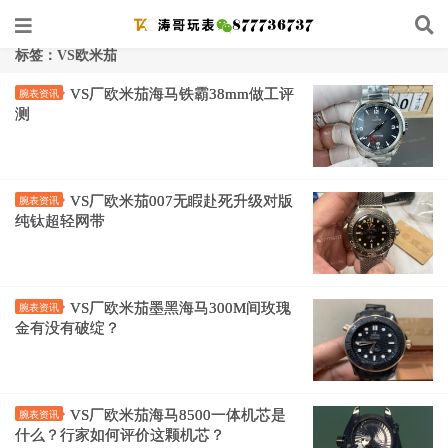
标签：VS欧米茄
VS厂欧米茄海马铁霸38mm做工评
腕表资讯
测
VS厂欧米茄007无睱赴死升级对版
腕表资讯
纯钛超轻网带
VS厂欧米茄墨黑海马300M间玫瑰
腕表资讯
金有没有破绽？
VS厂欧米茄海马8500一体机芯是
腕表资讯
什么？行家如何评价这颗机芯？