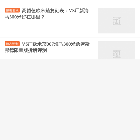
高颜值欧米茄复刻表：VS厂新海
腕表资讯
马300米好在哪里？
VS厂欧米茄007海马300米詹姆斯
腕表评测
邦德限量版拆解评测
VS厂欧米茄新海马300m熊猫眼黑
腕表评测
圈白陶瓷盘42mm复刻表图文评测
VS厂欧米茄新海马300真陶瓷表壳
腕表评测
波纹盘43.5mm无历复刻表视频评测