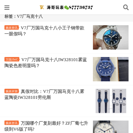
标签：V7厂马克十八
V7厂万国马克十八小王子钢带款
腕表资讯
一眼假吗？
V7厂万国马克十八IW328101雾蓝
万国/IWC
陶瓷色差明显吗？
真假对比：V7厂万国马克十八雾
腕表评测
蓝陶瓷IW328101劳伦斯
万国哪个厂复刻最好？ZF厂葡七升
腕表资讯
级到V6版了吗?