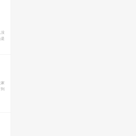
久没
论是
大家
常到