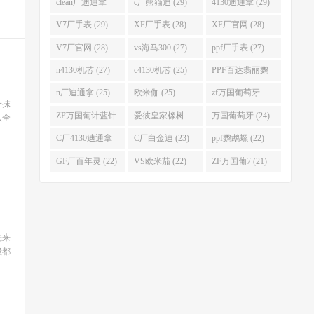
clean厂迪通拿
c厂熊猫迪 (29)
4130迪通拿 (29)
(30)
V7厂手表 (29)
XF厂手表 (28)
XF厂官网 (28)
V7厂官网 (28)
vs海马300 (27)
ppf厂手表 (27)
n4130机芯 (27)
c4130机芯 (25)
PPF百达翡丽鹦
鹉螺 (25)
n厂迪通拿 (25)
欧米伽 (25)
zf万国葡萄牙
一抹
(24)
ZF万国葡计蓝针
爱彼皇家橡树
万国葡萄牙 (24)
八全
(24)
(24)
C厂4130迪通拿
C厂白金迪 (23)
ppf鹦鹉螺 (22)
(23)
GF厂百年灵 (22)
VS欧米茄 (22)
ZF万国葡7 (21)
先来
般都