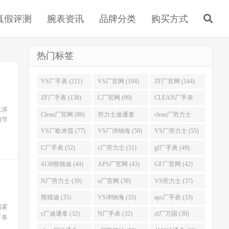
真假评测
腕表资讯
品牌分类
购买方式
热门标签
VS厂手表 (211)
VS厂官网 (194)
ZF厂官网 (144)
ZF厂手表 (138)
C厂官网 (99)
CLEAN厂手表
天涛
(89)
Clean厂官网 (86)
劳力士迪通拿
clean厂劳力士
细节
(82)
(78)
VS厂欧米茄 (77)
VS厂沛纳海 (58)
VS厂劳力士 (55)
C厂手表 (52)
c厂劳力士 (51)
gf厂手表 (49)
4130熊猫迪 (44)
APS厂官网 (43)
GF厂官网 (42)
N厂劳力士 (39)
n厂官网 (38)
VS劳力士 (37)
熊猫迪 (35)
VS沛纳海 (33)
aps厂手表 (33)
国雾
c厂迪通拿 (32)
N厂手表 (32)
zf厂万国 (30)
了各