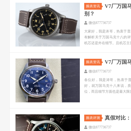
V7厂万国
腕表资讯
别？
微信877736737
大家好，我是涛哥，热衷于普
有解析关于万国马克十八的评
机芯还是外在细节。且机芯主要
V7厂万国
腕表资讯
微信877736737
各位好，我是涛哥，热衷于
好，就万国马克十八来说，质
位，而且细节方面也是最大限度
真假对比：V
腕表评测
微信877736737