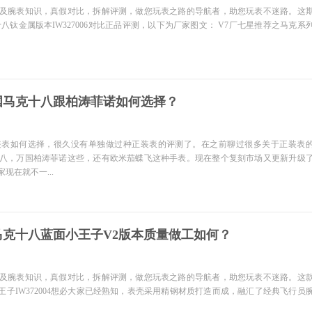
及腕表知识，真假对比，拆解评测，做您玩表之路的导航者，助您玩表不迷路。这
八钛金属版本IW327006对比正品评测，以下为厂家图文： V7厂七星推荐之马克系
国马克十八跟柏涛菲诺如何选择？
装表如何选择，很久没有单独做过种正装表的评测了。在之前聊过很多关于正装表
八，万国柏涛菲诺这些，还有欧米茄蝶飞这种手表。现在整个复刻市场又更新升级
现在就不一...
马克十八蓝面小王子V2版本质量做工如何？
及腕表知识，真假对比，拆解评测，做您玩表之路的导航者，助您玩表不迷路。这
王子IW372004想必大家已经熟知，表壳采用精钢材质打造而成，融汇了经典飞行员